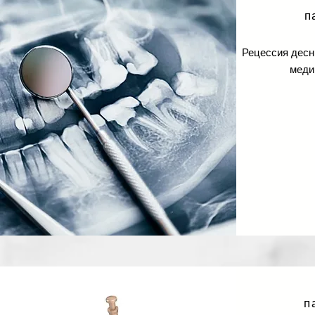
п
Рецессия десны
меди
п