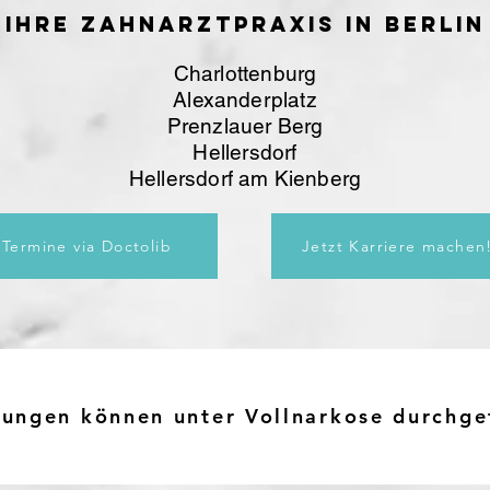
IHRE ZAHNARZTPRAXIS IN BERLIN
Charlottenburg
Alexanderplatz
Prenzlauer Berg
Hellersdorf
Hellersdorf am Kienberg
Termine via Doctolib
Jetzt Karriere machen
lungen können unter Vollnarkose durchge