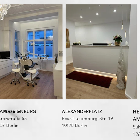
ARLOTTENBURG
Условия
ALEXANDERPLATZ
HE
rezstraße 55
Rosa-Luxemburg-Str. 19
AM
57 Berlin
10178 Berlin
Suh
126