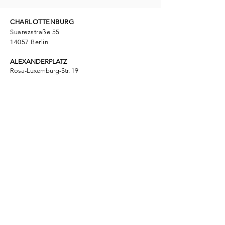
CHARLOTTENBURG
Suarezstraße 55
14057 Berlin
ALEXANDERPLATZ
Rosa-Luxemburg-Str. 19
10178 Berlin
ФОСДЕНТ
Одербрухштрассе 12
10369 Берлин
HELLERSDORF
Gothaer Str. 46-48
12629 Berlin
HELLERSDORF
AM KIENBERG
Suhler Str. 35
12629 Berlin