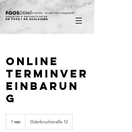
Практика стоматологии, челюстно-лицевой
хирургии и имплантологии
DR Foos I DR Schlosser
Online
Terminver
einbarun
g
1 час
1
Oderbruchstraße 12
ч